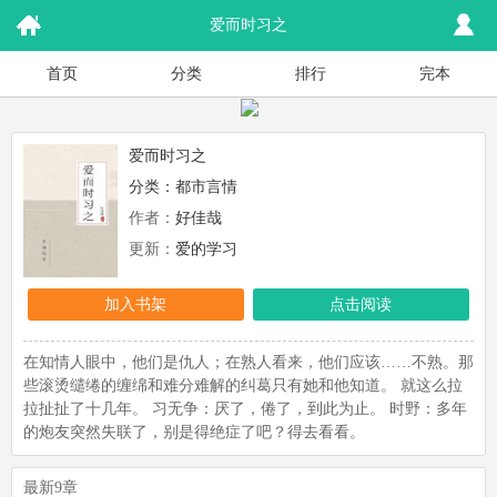
爱而时习之
首页
分类
排行
完本
爱而时习之
分类：
都市言情
作者：
好佳哉
更新：
爱的学习
加入书架
点击阅读
在知情人眼中，他们是仇人；在熟人看来，他们应该……不熟。那
些滚烫缱绻的缠绵和难分难解的纠葛只有她和他知道。 就这么拉
拉扯扯了十几年。 习无争：厌了，倦了，到此为止。 时野：多年
的炮友突然失联了，别是得绝症了吧？得去看看。
最新9章