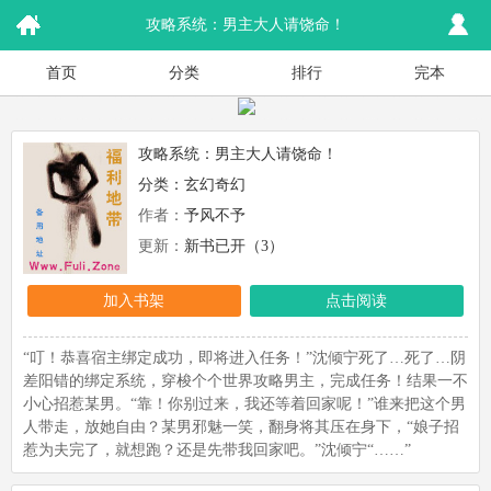
攻略系统：男主大人请饶命！
首页
分类
排行
完本
攻略系统：男主大人请饶命！
分类：
玄幻奇幻
作者：
予风不予
更新：
新书已开（3）
加入书架
点击阅读
“叮！恭喜宿主绑定成功，即将进入任务！”沈倾宁死了…死了…阴
差阳错的绑定系统，穿梭个个世界攻略男主，完成任务！结果一不
小心招惹某男。“靠！你别过来，我还等着回家呢！”谁来把这个男
人带走，放她自由？某男邪魅一笑，翻身将其压在身下，“娘子招
惹为夫完了，就想跑？还是先带我回家吧。”沈倾宁“……”