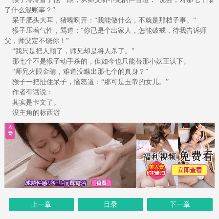
了什么混账事？”
呆子肥头大耳，猪嘴咧开：“我能做什么，不就是那档子事。”
猴子压着气性，骂道：“你已是个出家人，怎能破戒，待我告诉师
父，师父定不饶你！”
“我只是把人顺了，师兄却是将人杀了。”
那七个不是猴子动手杀的，但如今也只能替那小妖王认下。
“师兄火眼金睛，难道没瞧出那七个的真身？”
猴子一把扯住呆子，恼怒道：“那可是玉帝的女儿。”
作者有话说：
其实是卡文了。
没主角的标西游
上一章
目录
下一章