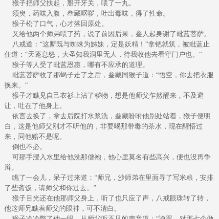
猴子把师父扶起，掰开牙关，喂了一丸。
须臾，药味入腹，叁藏呕哕，吐出毒味，得了性命。
猴子松了口气，心才落回原处。
又给他两个师弟喂了药，说了前因后果，叁人起身谢了毗蓝菩萨。
八戒道：“这厮既与蜘蛛为姊妹，定是妖精！”拿钯就筑，被毗蓝止
住道：“天蓬息怒，大圣知我洞里无人，待我收他去看守门户也。”
猴子等人受了毗蓝恩惠，哪有不应承的道理。
毗蓝菩萨收了那蝎子走了之后，叁藏同猴子道：“悟空，你去把衣服
换来。”
猴子才瞧见自己衣衫上沾了秽物，想是他师父乍然醒来，不及避
让，吐在了他身上。
依言去换了，拿去后院打水浆洗，叁藏吩咐他别处站着，猴子便明
白，这是他师父刚才不听他的，非要喝那带毒的茶水，现在醒悟过
来，同他赔不是呢。
倒也不必。
可那手浸入水里给他洗那僧袍，他心里莫名有些高兴，便也没再争
辩。
瞧了一会儿，呆子过来道：“师兄，沙师弟在里面寻了写米粮，安排
了些斋饭，请师父和你过去。”
猴子目光还在他那师父身上，听了也只应了声，八戒眼珠转了转，
他这师兄瞧着师父的眼神，可不清白。
猴子冷冷瞥了他一眼，从师父听不见的声音道：“说罢，对那七个做