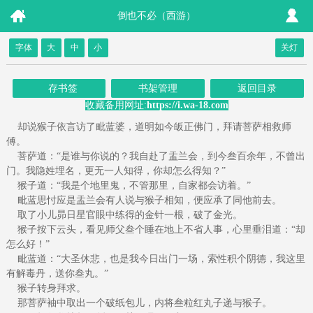
倒也不必（西游）
字体
大
中
小
关灯
存书签
书架管理
返回目录
收藏备用网址:
https://i.wa-18.com
却说猴子依言访了毗蓝婆，道明如今皈正佛门，拜请菩萨相救师
傅。
菩萨道：“是谁与你说的？我自赴了盂兰会，到今叁百余年，不曾出
门。我隐姓埋名，更无一人知得，你却怎么得知？”
猴子道：“我是个地里鬼，不管那里，自家都会访着。”
毗蓝思忖应是盂兰会有人说与猴子相知，便应承了同他前去。
取了小儿昴日星官眼中练得的金针一根，破了金光。
猴子按下云头，看见师父叁个睡在地上不省人事，心里垂泪道：“却
怎么好！”
毗蓝道：“大圣休悲，也是我今日出门一场，索性积个阴德，我这里
有解毒丹，送你叁丸。”
猴子转身拜求。
那菩萨袖中取出一个破纸包儿，内将叁粒红丸子递与猴子。