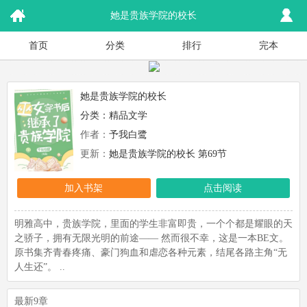
她是贵族学院的校长
首页
分类
排行
完本
她是贵族学院的校长
分类：
精品文学
作者：
予我白鹭
更新：
她是贵族学院的校长 第69节
加入书架
点击阅读
明雅高中，贵族学院，里面的学生非富即贵，一个个都是耀眼的天
之骄子，拥有无限光明的前途—— 然而很不幸，这是一本BE文。
原书集齐青春疼痛、豪门狗血和虐恋各种元素，结尾各路主角“无
人生还”。 ..
最新9章