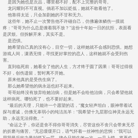
是因为她也是次品，哪里都不好，配不上完整的哥哥。
龙闪耀到不可直视。倘若不加以贬低，她就不敢看他了。
他靠得太近，只会加剧她的不甘和无力。
这些年，她不止一次警告他不许碰自己，仿佛遍体鳞伤一摸就
疼：“哥哥为什么总是缠着我不放？”这份十年如一日的抗拒，表面看
是厌烦。但拆解开来，其实不是。
是恐惧。
她希望自己真的没有心，目空一切，这样她就不会感到恐惧。她想
游戏人间，潇洒无情，寻找更好掌控的恋人，这样她就不会受到伤
害。
直到临死前，她看全了他的人生，方才终于圆了因果：哥哥过得很
不好，创伤遗留，暂时离不开她。
原来他真的是受伤生病了。
那么她希望他的病永远也好不起来。
哥哥始终没有放弃给她治病，但是她不会给他治病，只会希望他就
这样病死。哪怕死了，也不要好起来。
“最后的天理，只能许一个愿望的话，”魔女轻声坦白，眼神带着试
探与虔诚，仿佛无辜弱小的纯洁羔羊：“我希望十九层那位神灵永远无
助，永远无法得救。”
“命运之子，你还是舍不得你哥哥消失，尽管这份不舍只会带来无尽
的折磨与痛苦。”无忌缓缓开口，语气怀着一丝神性的悲悯：“我可以
用我最后的力量封锁下一层。律令只能生效一次。一旦上锁，将再也