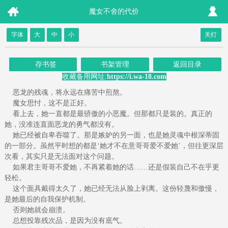
魔女不舍的代价
字体
大
中
小
关灯
存书签
书架管理
返回目录
收藏备用网址:
https://i.wa-18.com
恶龙的残魂，将永远在痛苦中煎熬。
魔女思忖，这不是正好。
看上去，她一直都是最骄傲的小恶魔。但那都只是装的。真正的
她，没准连直面恶龙的勇气都没有。
她已经被自卑吞噬了。那是嫉妒的另一面，也是她灵魂中根深蒂固
的一部分。虽然平时想的都是‘她才不在意哥哥爱不爱她’，但往更深层
次看，其实只是无法面对这个问题。
如果君主哥哥不爱她，不再紧着她的话……还是假装自己不在乎更
轻松。
这个面具戴得太久了，她已经无法从脸上剥离。这份轻蔑和傲慢，
是她最后的自我保护机制。
否则她就会崩溃。
总想投靠残次品，是因为没有底气。