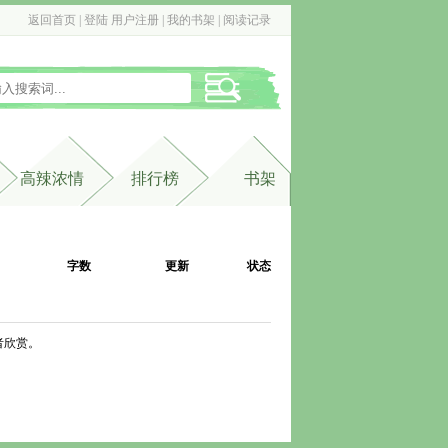
返回首页
| 
登陆
用户注册
| 
我的书架
| 
阅读记录
高辣浓情
排行榜
书架
字数
更新
状态
者欣赏。