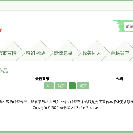
都市言情
科幻网游
惊悚悬疑
耽美同人
穿越架空
作品
最新章节
作者
1/1
首页
1
尾页
有小说为转载作品，所有章节均由网友上传，转载至本站只是为了宣传本书让更多读
Copyright © 2020 
肉书屋
All Rights Reserved.