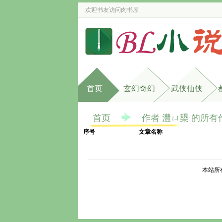
欢迎书友访问
肉书屋
首页
玄幻奇幻
武侠仙侠
首页
作者 澧ㄩ槼 的所有
序号
文章名称
本站所