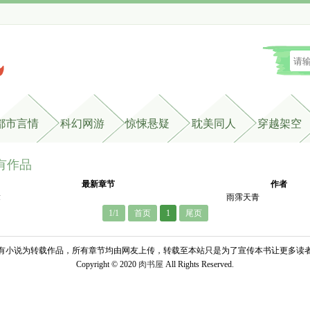
都市言情
科幻网游
惊悚悬疑
耽美同人
穿越架空
有作品
最新章节
作者
章
雨霈天青
1/1
首页
1
尾页
有小说为转载作品，所有章节均由网友上传，转载至本站只是为了宣传本书让更多读
Copyright © 2020 
肉书屋
All Rights Reserved.