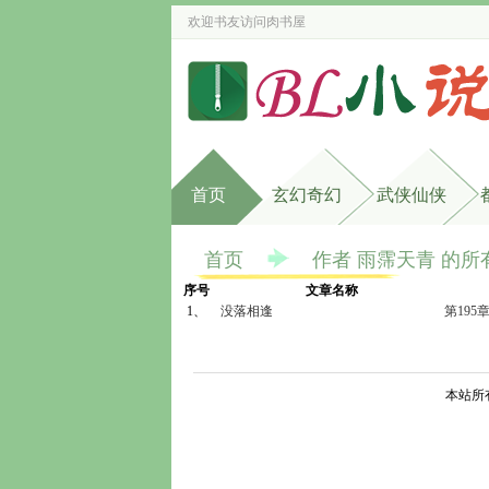
欢迎书友访问
肉书屋
首页
玄幻奇幻
武侠仙侠
首页
作者 雨霈天青 的所
序号
文章名称
1、
没落相逢
第195
本站所