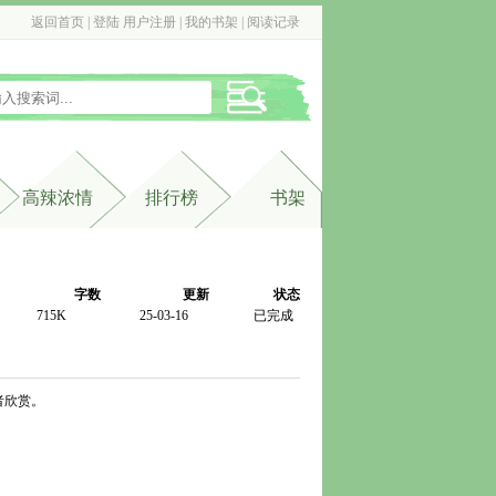
返回首页
| 
登陆
用户注册
| 
我的书架
| 
阅读记录
高辣浓情
排行榜
书架
字数
更新
状态
715K
25-03-16
已完成
者欣赏。