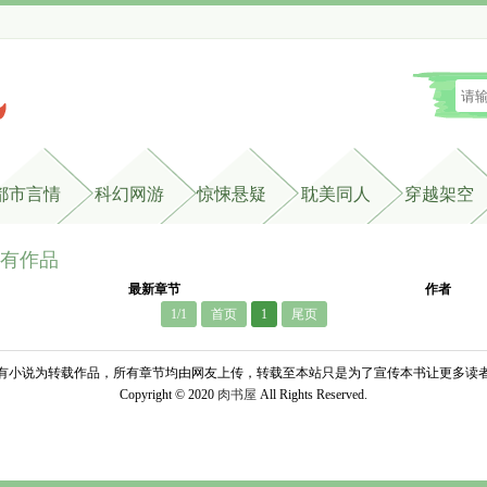
都市言情
科幻网游
惊悚悬疑
耽美同人
穿越架空
所有作品
最新章节
作者
1/1
首页
1
尾页
有小说为转载作品，所有章节均由网友上传，转载至本站只是为了宣传本书让更多读
Copyright © 2020 
肉书屋
All Rights Reserved.