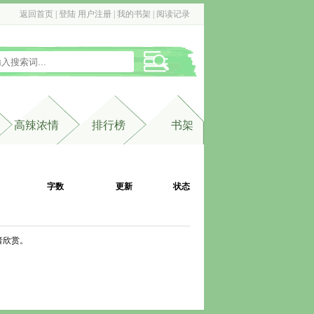
返回首页
| 
登陆
用户注册
| 
我的书架
| 
阅读记录
高辣浓情
排行榜
书架
字数
更新
状态
者欣赏。