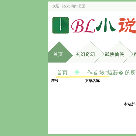
欢迎书友访问
肉书屋
首页
玄幻奇幻
武侠仙侠
首页
作者 婊″爞褰� 的
序号
文章名称
本站所